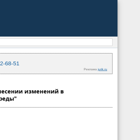
02-68-51
Реклама
jurik.ru
внесении изменений в
реды"