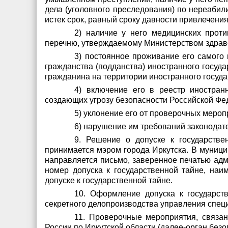
дела (уголовного преследования) по нереабил
истек срок, равный сроку давности привлечения
2) наличие у него медицинских проти
перечню, утверждаемому Министерством здрав
3) постоянное проживание его самого и
гражданства (подданства) иностранного госуд
гражданина на территории иностранного госуда
4) включение его в реестр иностра
создающих угрозу безопасности Российской Фе
5) уклонение его от проверочных меро
6) нарушение им требований законодат
9. Решение о допуске к государств
принимается мэром города Иркутска. В муници
направляется письмо, заверенное печатью адм
номер допуска к государственной тайне, на
допуске к государственной тайне.
10. Оформление допуска к государст
секретного делопроизводства управления специ
11. Проверочные мероприятия, связа
России по Иркутской области (далее-орган безо