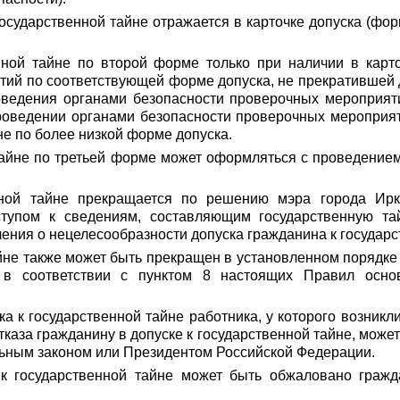
осударственной тайне отражается в карточке допуска (ф
нной тайне по второй форме только при наличии в карт
ий по соответствующей форме допуска, не прекратившей д
оведения органами безопасности проверочных мероприяти
роведении органами безопасности проверочных мероприят
не по более низкой форме допуска.
 тайне по третьей форме может оформляться с проведение
енной тайне прекращается по решению мэра города Ир
ступом к сведениям, составляющим государственную та
ения о нецелесообразности допуска гражданина к государс
айне также может быть прекращен в установленном порядке
я в соответствии с пунктом 8 настоящих Правил осн
а к государственной тайне работника, у которого возникл
аза гражданину в допуске к государственной тайне, может 
ьным законом или Президентом Российской Федерации.
 к государственной тайне может быть обжаловано граж