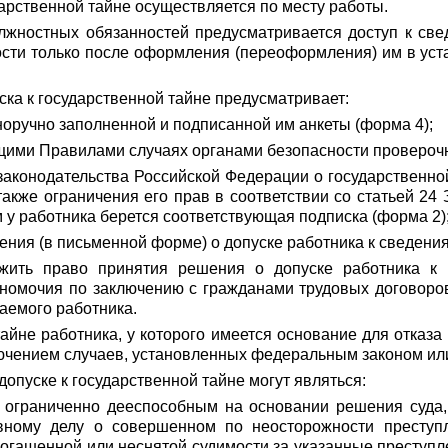
арственной тайне осуществляется по месту работы.
лжностных обязанностей предусматривается доступ к све
ости только после оформления (переоформления) им в уст
ка к государственной тайне предусматривает:
норучно заполненной и подписанной им анкеты (форма 4);
щими Правилами случаях органами безопасности провероч
законодательства Российской Федерации о государственн
также ограничения его прав в соответствии со статьей 2
м у работника берется соответствующая подписка (форма 2)
ения (в письменной форме) о допуске работника к сведени
ожить право принятия решения о допуске работника к 
номочия по заключению с гражданами трудовых договоров 
аемого работника.
айне работника, у которого имеется основание для отказа 
ключением случаев, установленных федеральным законом и
допуске к государственной тайне могут являться:
 ограниченно дееспособным на основании решения суда, 
овному делу о совершенном по неосторожности преступ
огашенной или неснятой судимости за указанные преступл