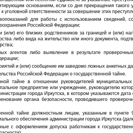
итирующим основаниям, если со дня прекращения такого у
 к уголовной ответственности за совершение этих преступл
вопоказаний для работы с использованием сведений, со
оохранения Российской Федерации;
 (или) его близких родственников за границей и (или) нал
арства либо вида на жительство или иного документа, по
рства;
нных агентов либо выявление в результате проверочны
дерации;
приятий и (или) сообщение им заведомо ложных анкетных д
ельства Российской Федерации о государственной тайне.
енной тайне в отношении руководителей муниципальных
пальное предприятие или учреждение, руководителю котор
инистрации города Иркутска, в котором указываются дат
именование органа безопасности, проводившего провероч
венной тайне должностным лицам, указанным в пункте 
ального обеспечения администрации города Иркутска (дале
нные с оформлением допуска работникам к государстве
пасности).