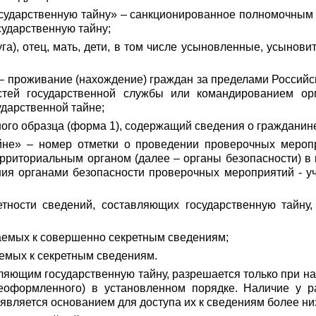
осударственную тайну» – санкционированное полномочным
ударственную тайну;
руга), отец, мать, дети, в том числе усыновленные, усын
– проживание (нахождение) граждан за пределами Российск
стей государственной службы или командированием ор
дарственной тайне;
ного образца (форма 1), содержащий сведения о гражданине 
айне» – номер отметки о проведении проверочных меро
рриториальным органом (далее – органы безопасности) в 
ния органами безопасности проверочных мероприятий - у
ретности сведений, составляющих государственную тайн
каемых к совершенно секретным сведениям;
аемых к секретным сведениям.
ляющим государственную тайну, разрешается только при нал
оформленного) в установленном порядке. Наличие у ра
является основанием для доступа их к сведениям более низ