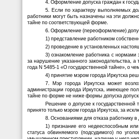
4. Оформление допуска граждан к госуд
5. Если по характеру выполняемых до
работники могут быть назначены на эти должн
тайне по соответствующей форме.
6. Оформление (переоформление) допус
1) представление работником собствен
2) проведение в установленных настоя
3) ознакомление работника с нормами 
за нарушение указанного законодательства, а 
года N 5485-1 «О государственной тайне», о че
4) принятие мэром города Иркутска реш
7. Мэр города Иркутска может возл
администрации города Иркутска, имеющее пол
тайне по форме не ниже формы допуска допуск
Решение о допуске к государственной т
принято только мэром города Иркутска, за ис
8. Основаниями для отказа работнику в 
1) признание его недееспособным или
статуса обвиняемого (подсудимого) по угол
умышленном преступлении, наличие у него неп