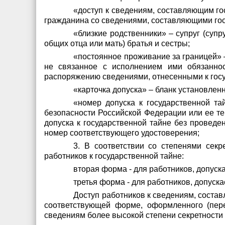
«доступ к сведениям, составляющим г
гражданина со сведениями, составляющими гос
«близкие родственники» – супруг (суп
общих отца или мать) братья и сестры;
«постоянное проживание за границей» 
не связанное с исполнением ими обязанно
распоряжению сведениями, отнесенными к госу
«карточка допуска» – бланк установлен
«номер допуска к государственной т
безопасности Российской Федерации или ее те
допуска к государственной тайне без проведе
номер соответствующего удостоверения;
3. В соответствии со степенями сек
работников к государственной тайне:
вторая форма - для работников, допус
третья форма - для работников, допуск
Доступ работников к сведениям, состав
соответствующей форме, оформленного (пере
сведениям более высокой степени секретности 