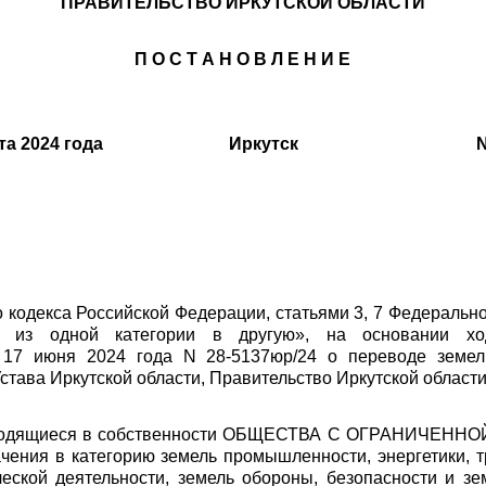
ПРАВИТЕЛЬСТВО ИРКУТСКОЙ ОБЛАСТИ
П О С Т А Н О В Л Е Н И Е
та 2024 года
Иркутск
N
о кодекса Российской Федерации, статьями 3, 7 Федерально
ов из одной категории в другую», на основани
юня 2024 года N 28-5137юр/24 о переводе земельн
 Устава Иркутской области, Правительство Иркутской област
 находящиеся в собственности ОБЩЕСТВА С ОГРАНИЧЕ
ачения в категорию земель промышленности, энергетики, т
еской деятельности, земель обороны, безопасности и зе