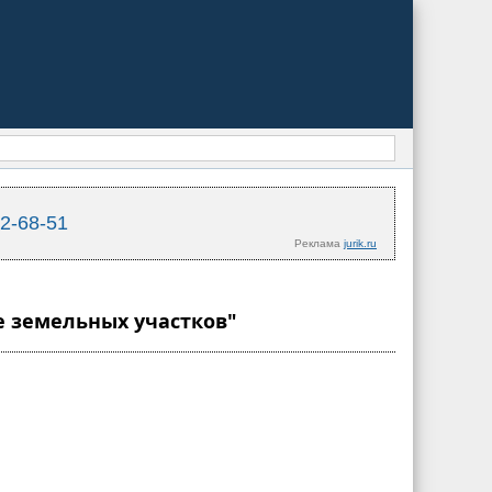
02-68-51
Реклама
jurik.ru
де земельных участков"