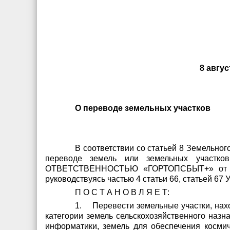
8 авгус
О переводе земельных участков
В соответствии со статьей 8 Земельног
переводе земель или земельных участк
ОТВЕТСТВЕННОСТЬЮ «ГОРТОПСБЫТ+» от 17 и
руководствуясь частью 4 статьи 66, статьей 67
П О С Т А Н О В Л Я Е Т:
1.
Перевести земельные участки,
категории земель сельскохозяйственного назн
информатики, земель для обеспечения космич