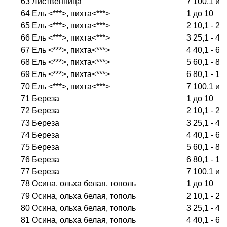
63
Лиственница
7
100,1 и 
64
Ель <***>, пихта<***>
1
до 10
65
Ель <***>, пихта<***>
2
10,1 - 25
66
Ель <***>, пихта<***>
3
25,1 - 40
67
Ель <***>, пихта<***>
4
40,1 - 60
68
Ель <***>, пихта<***>
5
60,1 - 80
69
Ель <***>, пихта<***>
6
80,1 - 10
70
Ель <***>, пихта<***>
7
100,1 и 
71
Береза
1
до 10
72
Береза
2
10,1 - 25
73
Береза
3
25,1 - 40
74
Береза
4
40,1 - 60
75
Береза
5
60,1 - 80
76
Береза
6
80,1 - 10
77
Береза
7
100,1 и 
78
Осина, ольха белая, тополь
1
до 10
79
Осина, ольха белая, тополь
2
10,1 - 25
80
Осина, ольха белая, тополь
3
25,1 - 40
81
Осина, ольха белая, тополь
4
40,1 - 60