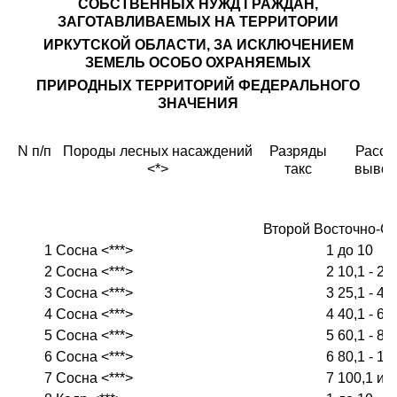
СОБСТВЕННЫХ НУЖД ГРАЖДАН,
ЗАГОТАВЛИВАЕМЫХ НА ТЕРРИТОРИИ
ИРКУТСКОЙ ОБЛАСТИ, ЗА ИСКЛЮЧЕНИЕМ
ЗЕМЕЛЬ ОСОБО ОХРАНЯЕМЫХ
ПРИРОДНЫХ ТЕРРИТОРИЙ ФЕДЕРАЛЬНОГО
ЗНАЧЕНИЯ
N п/п
Породы лесных насаждений
Разряды
Расст
<*>
такс
вывозк
Второй Восточно-С
1
Сосна <***>
1
до 10
2
Сосна <***>
2
10,1 - 25
3
Сосна <***>
3
25,1 - 40
4
Сосна <***>
4
40,1 - 60
5
Сосна <***>
5
60,1 - 80
6
Сосна <***>
6
80,1 - 10
7
Сосна <***>
7
100,1 и 