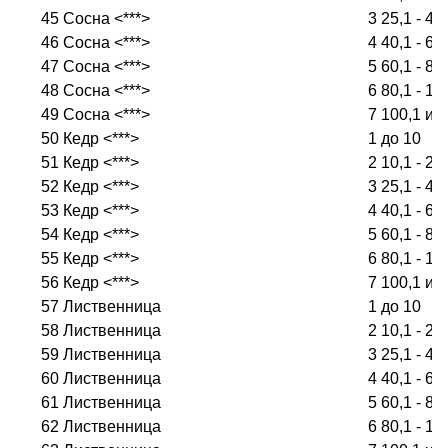
45
Сосна <***>
3
25,1 - 40
46
Сосна <***>
4
40,1 - 60
47
Сосна <***>
5
60,1 - 80
48
Сосна <***>
6
80,1 - 10
49
Сосна <***>
7
100,1 и 
50
Кедр <***>
1
до 10
51
Кедр <***>
2
10,1 - 25
52
Кедр <***>
3
25,1 - 40
53
Кедр <***>
4
40,1 - 60
54
Кедр <***>
5
60,1 - 80
55
Кедр <***>
6
80,1 - 10
56
Кедр <***>
7
100,1 и 
57
Лиственница
1
до 10
58
Лиственница
2
10,1 - 25
59
Лиственница
3
25,1 - 40
60
Лиственница
4
40,1 - 60
61
Лиственница
5
60,1 - 80
62
Лиственница
6
80,1 - 10