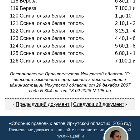
118
Береза
6
80,1 - 10
119
Береза
7
100,1 и 
120
Осина, ольха белая, тополь
1
до 10
121
Осина, ольха белая, тополь
2
10,1 - 25
122
Осина, ольха белая, тополь
3
25,1 - 40
123
Осина, ольха белая, тополь
4
40,1 - 60
124
Осина, ольха белая, тополь
5
60,1 - 80
125
Осина, ольха белая, тополь
6
80,1 - 10
126
Осина, ольха белая, тополь
7
100,1 и 
Постановление Правительства Иркутской области "О
внесении изменения в приложение к постановлению
администрации Иркутской области от 29 декабря 2007
года N 304-па" от 18.02.2026 N 125-пп
‹
Предыдущий документ
|
Следующий документ
›
«Сборник правовых актов Иркутской области», 2026 год
Размещение документов на сайте не является их официальной
публикацией и