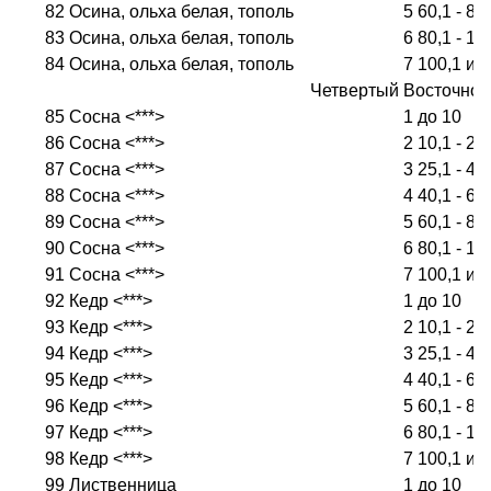
82
Осина, ольха белая, тополь
5
60,1 - 80
83
Осина, ольха белая, тополь
6
80,1 - 10
84
Осина, ольха белая, тополь
7
100,1 и 
Четвертый Восточно-
85
Сосна <***>
1
до 10
86
Сосна <***>
2
10,1 - 25
87
Сосна <***>
3
25,1 - 40
88
Сосна <***>
4
40,1 - 60
89
Сосна <***>
5
60,1 - 80
90
Сосна <***>
6
80,1 - 10
91
Сосна <***>
7
100,1 и 
92
Кедр <***>
1
до 10
93
Кедр <***>
2
10,1 - 25
94
Кедр <***>
3
25,1 - 40
95
Кедр <***>
4
40,1 - 60
96
Кедр <***>
5
60,1 - 80
97
Кедр <***>
6
80,1 - 10
98
Кедр <***>
7
100,1 и 
99
Лиственница
1
до 10