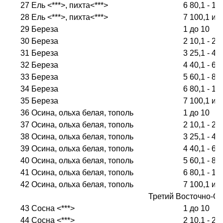
27
Ель <***>, пихта<***>
6
80,1 - 10
28
Ель <***>, пихта<***>
7
100,1 и 
29
Береза
1
до 10
30
Береза
2
10,1 - 25
31
Береза
3
25,1 - 40
32
Береза
4
40,1 - 60
33
Береза
5
60,1 - 80
34
Береза
6
80,1 - 10
35
Береза
7
100,1 и 
36
Осина, ольха белая, тополь
1
до 10
37
Осина, ольха белая, тополь
2
10,1 - 25
38
Осина, ольха белая, тополь
3
25,1 - 40
39
Осина, ольха белая, тополь
4
40,1 - 60
40
Осина, ольха белая, тополь
5
60,1 - 80
41
Осина, ольха белая, тополь
6
80,1 - 10
42
Осина, ольха белая, тополь
7
100,1 и 
Третий Восточно-С
43
Сосна <***>
1
до 10
44
Сосна <***>
2
10,1 - 25