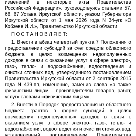
изменений в некоторые акты Правительства
Российской Федерации», руководствуясь статьями 57,
66, 67 Устава Иркутской области, указом Губернатора
Иркутской области от 1 мая 2026 года N 34-угк «О
Кобзеве И.И.», Правительство Иркутской области
П О С Т А Н О В Л Я Е Т:
1. Внести в абзац четвертый пункта 7 Положения о
предоставлении субсидий за счет средств областного
бюджета в целях возмещения недополученных
доходов в связи с оказанием услуг в сфере электро-,
газо-, тепло- и водоснабжения, водоотведения и
очистки сточных вод, утвержденного постановлением
Правительства Иркутской области от 2 сентября 2015
года N 439-пп, изменение, заменив слова «а также
физическим лицам – производителям товаров, работ,
услуг» словами «физическим лицам».
2. Внести в Порядок предоставления из областного
бюджета грантов в форме субсидий в целях
возмещения недополученных доходов в связи с
оказанием услуг в сфере электро-, газо-, тепло- и
водоснабжения, водоотведения и очистки сточных вод,
установленный постановлением Правительства