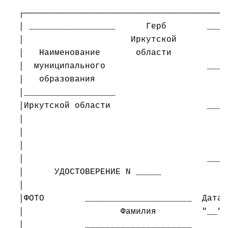
┌────────────────────────────────────────
│ _________________      Герб        ____
│                     Иркутской          
│   Наименование       области           
│  муниципального                    ____
│   образования                          
│__________________                      
│Иркутской области                   ____
│                                        
│                                        
│                                        
│                                    ____
│      УДОСТОВЕРЕНИЕ N _____             
│                                        
│ФОТО        _____________________  Дата 
│                   Фамилия         "__" 
│            _____________________       