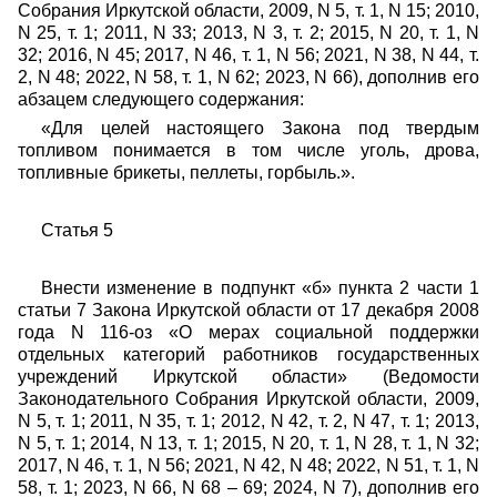
Собрания Иркутской области, 2009, N 5, т. 1, N 15; 2010,
N 25, т. 1; 2011, N 33; 2013, N 3, т. 2; 2015, N 20, т. 1, N
32; 2016, N 45; 2017, N 46, т. 1, N 56; 2021, N 38, N 44, т.
2, N 48; 2022, N 58, т. 1, N 62; 2023, N 66),
дополнив его
абзацем следующего содержания:
«Для целей настоящего Закона под твердым
топливом понимается в том числе уголь, дрова,
топливные брикеты, пеллеты, горбыль.».
Статья 5
Внести изменение в подпункт «б» пункта 2 части 1
статьи 7 Закона Иркутской области от 17 декабря 2008
года N 116-оз «О мерах социальной поддержки
отдельных категорий работников государственных
учреждений Иркутской области»
(Ведомости
Законодательного Собрания Иркутской области, 2009,
N 5, т. 1; 2011, N 35, т. 1; 2012, N 42, т. 2, N 47, т. 1; 2013,
N 5, т. 1; 2014, N 13, т. 1; 2015, N 20, т. 1, N 28, т. 1, N 32;
2017, N 46, т. 1, N 56; 2021, N 42, N 48; 2022, N 51, т. 1, N
58, т. 1; 2023, N 66, N 68 – 69; 2024, N 7)
, дополнив его