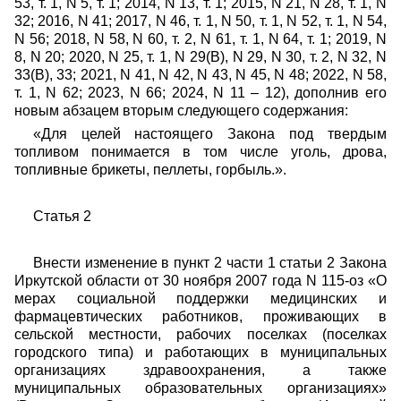
53, т. 1, N 5, т. 1; 2014, N 13, т. 1; 2015, N 21, N 28, т. 1, N
32; 2016, N 41; 2017, N 46, т. 1, N 50, т. 1, N 52, т. 1, N 54,
N 56; 2018, N 58, N 60, т. 2, N 61, т. 1, N 64, т. 1; 2019, N
8, N 20; 2020, N 25, т. 1, N 29(В), N 29, N 30, т. 2, N 32, N
33(В),
33; 2021, N 41, N 42, N 43, N 45, N 48; 2022, N 58,
т. 1, N 62; 2023, N 66; 2024, N 11 – 12), дополнив его
новым абзацем вторым следующего содержания:
«Для целей настоящего Закона под твердым
топливом понимается в том числе уголь, дрова,
топливные брикеты, пеллеты, горбыль.».
Статья 2
Внести изменение в пункт 2 части 1 статьи 2 Закона
Иркутской области от 30 ноября 2007 года N 115-оз «О
мерах социальной поддержки медицинских и
фармацевтических работников, проживающих в
сельской местности, рабочих поселках (поселках
городского типа) и работающих в муниципальных
организациях здравоохранения, а также
муниципальных образовательных организациях»