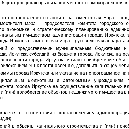
б общих принципах организации местного самоуправления в
:
его постановления возложить на заместителя мэра – пре
аместителя мэра – председателя комитета городского о
по экономике и стратегическому планированию админис
ипальным имуществом администрации города Иркутска, з
ода Иркутска, заместителя мэра – руководителя аппарата 
ний о предоставлении муниципальным бюджетным и 
да Иркутска субсидий из бюджета города Иркутска на ос
обственности города Иркутска и (или) приобретение объ
Приложением N 1 к постановлению, дополнить абзацем че
аммы города Иркутска или указание на непрограммное нап
иципальным бюджетным и автономным учреждениям го
юджета города Иркутска на осуществление капитальных вл
 и (или) приобретение объектов недвижимого имущества в 
ю:
:
вляется в соответствии с постановлением администраци
идии).
ний в объекты капитального строительства и (или) при