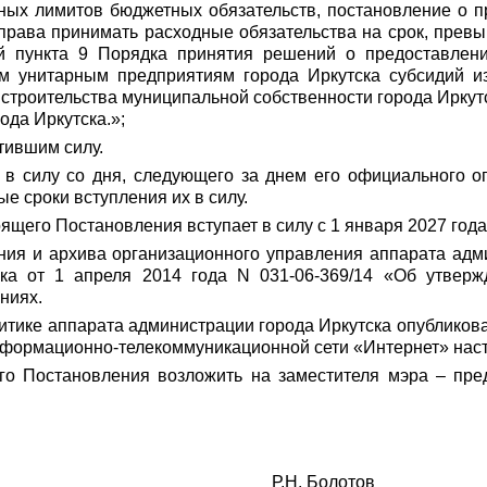
ных лимитов бюджетных обязательств, постановление о п
права принимать расходные обязательства на срок, пре
ий пункта 9 Порядка принятия решений о предоставл
м унитарным предприятиям города Иркутска субсидий и
строительства муниципальной собственности города Иркут
ода Иркутска.»;
атившим силу.
 в силу со дня, следующего за днем его официального о
 сроки вступления их в силу.
оящего Постановления вступает в силу с 1 января 2027 года
ния и архива организационного управления аппарата адм
ска от 1 апреля 2014 года N 031-06-369/14 «Об утвер
ниях.
тике аппарата администрации города Иркутска опубликова
информационно-телекоммуникационной сети «Интернет» нас
го Постановления возложить на заместителя мэра – пре
утска Р.Н. Болотов