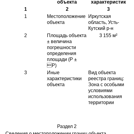
объекта
характеристик
1
2
3
1
Местоположение
Иркутская
объекта
область, Усть-
Кутский р-н
2
Площадь объекта
3 155 м²
± величина
погрешности
определения
площади (P ±
P)
3
Иные
Вид объекта
характеристики
реестра границ:
объекта
Зона с особыми
условиями
использования
территории
Раздел 2
Сведения о местоположении границ объекта