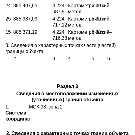
24
885 407,05
4 224
Картометрический
5,00
—
687,91
метод
25
885 387,09
4 224
Картометрический
5,00
—
717,12
метод
15
885 371,19
4 224
Картометрический
5,00
—
716,38
метод
3. Сведения о характерных точках части (частей)
границы объекта
1
2
3
4
5
6
—
—
—
—
—
—
Раздел 3
Сведения о местоположении измененных
(уточненных) границ объекта
1.
МСК-38, зона 2
Система
координат
2. Сведения о характерных точках границ объекта