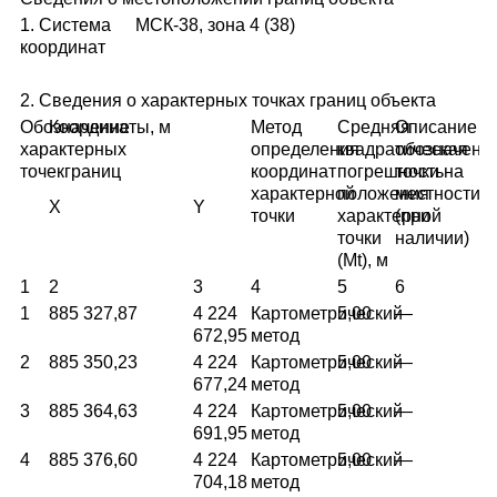
1. Система
МСК-38, зона 4 (38)
координат
2. Сведения о характерных точках границ объекта
Обозначение
Координаты, м
Метод
Средняя
Описание
характерных
определения
квадратическая
обозначени
точекграниц
координат
погрешность
точки на
характерной
положения
местности
X
Y
точки
характерной
(при
точки
наличии)
(Mt), м
1
2
3
4
5
6
1
885 327,87
4 224
Картометрический
5,00
—
672,95
метод
2
885 350,23
4 224
Картометрический
5,00
—
677,24
метод
3
885 364,63
4 224
Картометрический
5,00
—
691,95
метод
4
885 376,60
4 224
Картометрический
5,00
—
704,18
метод