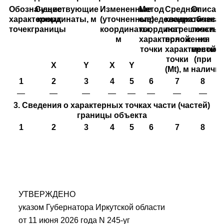
Обозначение
Существующие
Измененные
Метод
Средняя
Описан
характерных
координаты, м
(уточненные)
определения
квадратическа
обозна
точекграницы
координаты,
координат
погрешность
точки
м
характерной
положения
на
точки
характерной
местно
точки
(при
X
Y
X
Y
(Mt), м
наличии
1
2
3
4
5
6
7
8
—
—
—
—
—
—
—
—
3. Сведения о характерных точках части (частей)
границы объекта
1
2
3
4
5
6
7
8
УТВЕРЖДЕНО
указом Губернатора Иркутской области
от 11 июня 2026 года N 245-уг